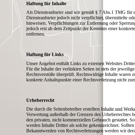
Haftung für Inhalte
Als Diensteanbieter sind wir gemäß § 7 Abs.1 TMG für e
Diensteanbieter jedoch nicht verpflichtet, übermittelte 
hinweisen. Verpflichtungen zur Entfernung oder Sperrun
jedoch erst ab dem Zeitpunkt der Kenntnis einer konkr
entfernen.
Haftung für Links
Unser Angebot enthält Links zu externen Websites Dritte
Für die Inhalte der verlinkten Seiten ist stets der jewei
Rechtsverstöße überprüft. Rechtswidrige Inhalte waren zu
konkrete Anhaltspunkte einer Rechtsverletzung nicht z
Urheberrecht
Die durch die Seitenbetreiber erstellten Inhalte und Wer
Verwertung außerhalb der Grenzen des Urheberrechtes bed
den privaten, nicht kommerziellen Gebrauch gestattet. Sow
werden Inhalte Dritter als solche gekennzeichnet. Sollt
Bekanntwerden von Rechtsverletzungen werden wir derar