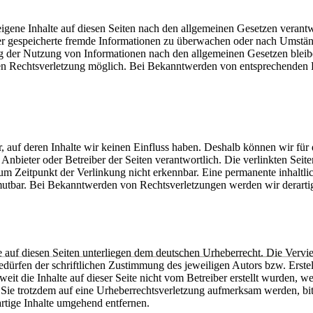
igene Inhalte auf diesen Seiten nach den allgemeinen Gesetzen verantw
oder gespeicherte fremde Informationen zu überwachen oder nach Umständ
g der Nutzung von Informationen nach den allgemeinen Gesetzen bleibe
eten Rechtsverletzung möglich. Bei Bekanntwerden von entsprechenden
r, auf deren Inhalte wir keinen Einfluss haben. Deshalb können wir f
lige Anbieter oder Betreiber der Seiten verantwortlich. Die verlinkten S
m Zeitpunkt der Verlinkung nicht erkennbar. Eine permanente inhaltlich
umutbar. Bei Bekanntwerden von Rechtsverletzungen werden wir derart
ke auf diesen Seiten unterliegen dem deutschen Urheberrecht. Die Vervie
ürfen der schriftlichen Zustimmung des jeweiligen Autors bzw. Erstel
eit die Inhalte auf dieser Seite nicht vom Betreiber erstellt wurden, w
en Sie trotzdem auf eine Urheberrechtsverletzung aufmerksam werden, b
tige Inhalte umgehend entfernen.