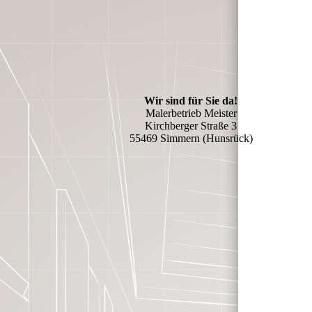
Wir sind für Sie da!
Malerbetrieb Meister
Kirchberger Straße 3
55469 Simmern (Hunsrück)